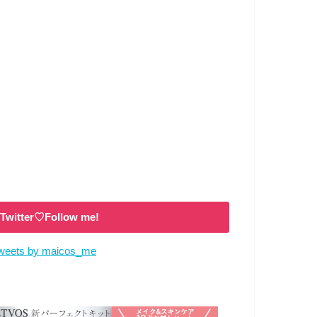
Twitter♡Follow me!
weets by maicos_me