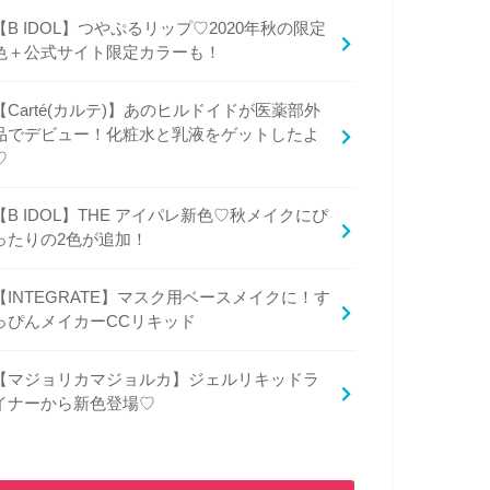
【B IDOL】つやぷるリップ♡2020年秋の限定
色＋公式サイト限定カラーも！
【Carté(カルテ)】あのヒルドイドが医薬部外
品でデビュー！化粧水と乳液をゲットしたよ
♡
【B IDOL】THE アイパレ新色♡秋メイクにぴ
ったりの2色が追加！
【INTEGRATE】マスク用ベースメイクに！す
っぴんメイカーCCリキッド
【マジョリカマジョルカ】ジェルリキッドラ
イナーから新色登場♡