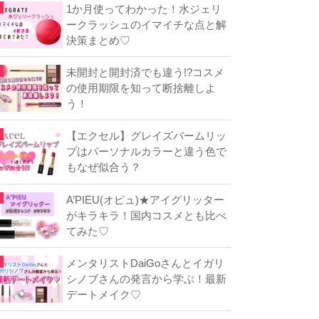
1か月使ってわかった！水ジェリ
ークラッシュのイマイチな点と解
決策まとめ♡
未開封と開封済でも違う!?コスメ
の使用期限を知って断捨離しよ
う！
【エクセル】グレイズバームリッ
プはパーソナルカラーと違う色で
もなぜ似合う？
A’PIEU(オピュ)★アイグリッター
がキラキラ！国内コスメとも比べ
てみた♡
メンタリストDaiGoさんとイガリ
シノブさんの発言から学ぶ！最新
デートメイク♡