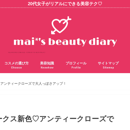
20代女子がリアルにできる美容テク♡
コスメの選び方
美容知識
プロフィール
サイトマップ
Choose
Knowhow
Profile
Sitemap
色♡アンティークローズで大人っぽさアップ！
チークス新色♡アンティークローズで