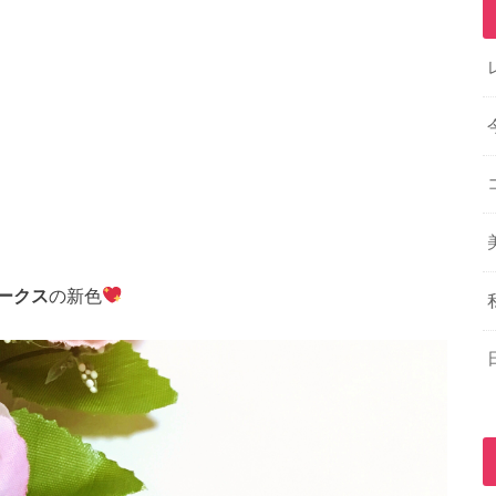
ークス
の新色