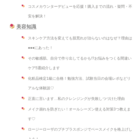
コスメカウンターデビューを応援！購入までの流れ・疑問・不
安を解決！
美容知識
スキンケア方法を変えても肌荒れが治らないのはなぜ？理由は
●●●にあった！
その敏感肌、自分で作り出してるかも!?お悩みをつくる間違い
ケア5選紹介します
化粧品検定1級に合格！勉強方法、試験当日の会場レポなどリ
アルな体験談♡
正直に言います…私のクレンジングが失敗しつづけた理由
メイク崩れを防ぎたい！オールシーズン使える対策3つ教えま
す♡
ロージーローザのプチプラスポンジでベースメイクを格上げし
よう！