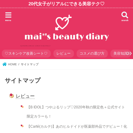
20代女子がリアルにできる美容テク♡
menu
search
♡スキンケア改善シート♡
レビュー
コスメの選び方
美容知識
HOME
サイトマップ
サイトマップ
レビュー
【B IDOL】つやぷるリップ♡2020年秋の限定色＋公式サイト
限定カラーも！
【Carté(カルテ)】あのヒルドイドが医薬部外品でデビュー！化