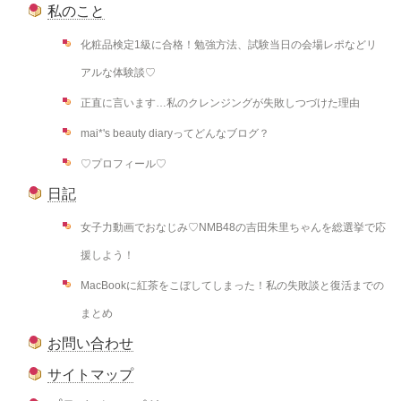
私のこと
化粧品検定1級に合格！勉強方法、試験当日の会場レポなどリ
アルな体験談♡
正直に言います…私のクレンジングが失敗しつづけた理由
mai*'s beauty diaryってどんなブログ？
♡プロフィール♡
日記
女子力動画でおなじみ♡NMB48の吉田朱里ちゃんを総選挙で応
援しよう！
MacBookに紅茶をこぼしてしまった！私の失敗談と復活までの
まとめ
お問い合わせ
サイトマップ