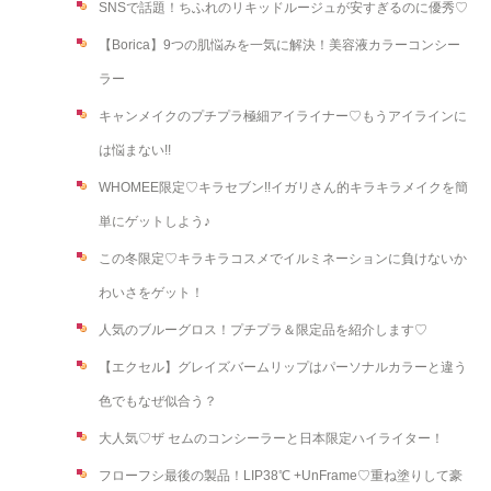
SNSで話題！ちふれのリキッドルージュが安すぎるのに優秀♡
【Borica】9つの肌悩みを一気に解決！美容液カラーコンシー
ラー
キャンメイクのプチプラ極細アイライナー♡もうアイラインに
は悩まない!!
WHOMEE限定♡キラセブン!!イガリさん的キラキラメイクを簡
単にゲットしよう♪
この冬限定♡キラキラコスメでイルミネーションに負けないか
わいさをゲット！
人気のブルーグロス！プチプラ＆限定品を紹介します♡
【エクセル】グレイズバームリップはパーソナルカラーと違う
色でもなぜ似合う？
大人気♡ザ セムのコンシーラーと日本限定ハイライター！
フローフシ最後の製品！LIP38℃ +UnFrame♡重ね塗りして豪