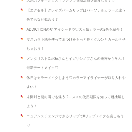
人気のブルーグロス！プチプラ＆限定品を紹介します♡
【エクセル】グレイズバームリップはパーソナルカラーと違う
色でもなぜ似合う？
ADDICTIONのザ アイシャドウ♡大人気カラーの2色を紹介！
マスカラ下地を使ってまつげをもっと長くクルンとカールさせ
ちゃおう！
メンタリストDaiGoさんとイガリシノブさんの発言から学ぶ！
最新デートメイク♡
休日はカラーメイクしよう♡カラーアイライナーが取り入れや
すい！
未開封と開封済でも違う!?コスメの使用期限を知って断捨離し
よう！
ニュアンスチェンジできるリップで!!リップメイクを楽しもう
♡