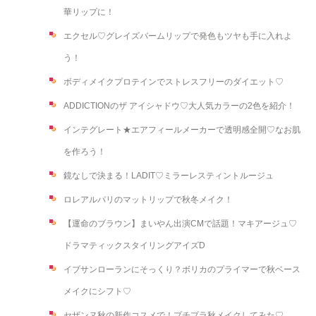
華リップに！
エクセル♡グレイズバームリップで発色もツヤも手に入れよ
う！
ボディメイクプロテインでストレスフリーのダイエット♡
ADDICTIONのザ アイシャドウ♡大人気カラーの2色を紹介！
インテグレート★エアフィールメーカーで透明感全開♡なお肌
を作ろう！
鏡なしで決まる！LADIT♡ミラーレスティントルージュ
ロレアルパリのマットリップで秋冬メイク！
【運命のブラウン】まいやん出演CMで話題！マキアージュ♡
ドラマティックスタイリングアイズD
イブサンローランにそっくり？ボリカのプライマーで秋ベース
メイクにシフト♡
セザンヌ秋の新作コスメで！プチプラ秋メイクしてみた♡