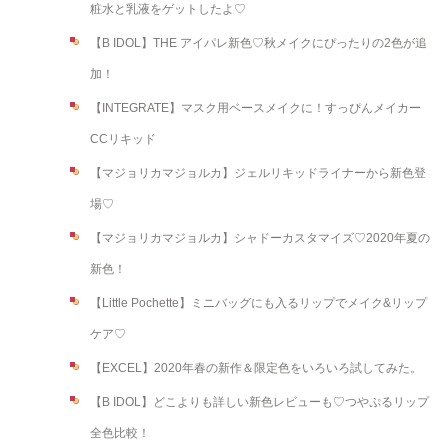
粧水と乳液をゲットしたよ♡
【B IDOL】THE アイパレ新色♡秋メイクにぴったりの2色が追
加！
【INTEGRATE】マスク用ベースメイクに！すっぴんメイカー
CCリキッド
【マジョリカマジョルカ】ジェルリキッドライナーから新色登
場♡
【マジョリカマジョルカ】シャドーカスタマイズ♡2020年夏の
新色！
【Little Pochette】ミニバッグにも入るリップでメイク&リップ
ケア♡
【EXCEL】2020年春の新作＆限定色をいろいろ試してみた。
【B IDOL】どこよりも詳しい新色レビューも♡つやぷるリップ
全色比較！