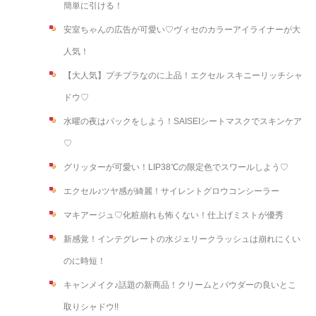
簡単に引ける！
安室ちゃんの広告が可愛い♡ヴィセのカラーアイライナーが大
人気！
【大人気】プチプラなのに上品！エクセル スキニーリッチシャ
ドウ♡
水曜の夜はパックをしよう！SAISEIシートマスクでスキンケア
♡
グリッターが可愛い！LIP38℃の限定色でスワールしよう♡
エクセル♪ツヤ感が綺麗！サイレントグロウコンシーラー
マキアージュ♡化粧崩れも怖くない！仕上げミストが優秀
新感覚！インテグレートの水ジェリークラッシュは崩れにくい
のに時短！
キャンメイク♪話題の新商品！クリームとパウダーの良いとこ
取りシャドウ!!