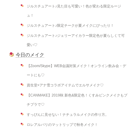
ジルスチュアート♪見た目も可愛い！色が変わる限定ルージ
ュ！
ジルスチュアート♪限定チークが夏メイクにぴったり！
ジルスチュアート♪ジェリーアイカラー限定色が夏らしくて可
愛い♡
今日のメイク
【Zoom/Skype】WEB会議対策メイク！オンライン飲み会・デ
ートにも♡
資生堂×アナ雪コラボアイテムでエルサメイク♡
【CANMAKE】2019秋 新色&限定色！くすみピンクメイクもプ
チプラで♡
すっぴんに見せない！ナチュラルメイクの作り方。
ロレアルパリのマットリップで秋冬メイク！