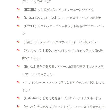
グレートとの違いは？
【EXCEL】ツヤ感が上品！イルミクチュールシャドウ
【MAJOLICA MAJORCA】シャドーカスタマイズ♡秋の新色
【EXCEL】リアルクローズシャドウから新色♡フラワーバレッ
タ
【新色】セザンヌ パールグロウハイライト♡比較レビュー
【アカリップ】B IDOL つやぷるリップはなぜ人気？人気の理
由5つに迫る！
【Borica】新作♡美容液ケアベース&定番♡美容液マスクプラ
イマー 比べてみました！
ミニサイズのベースメイクで気になるアイテムをお試ししてみ
よう！
【CANMAKE】とろける質感♡メルティールミナスルージュ
【オペラ】大人気リップティントがリニューアル！限定色もあ