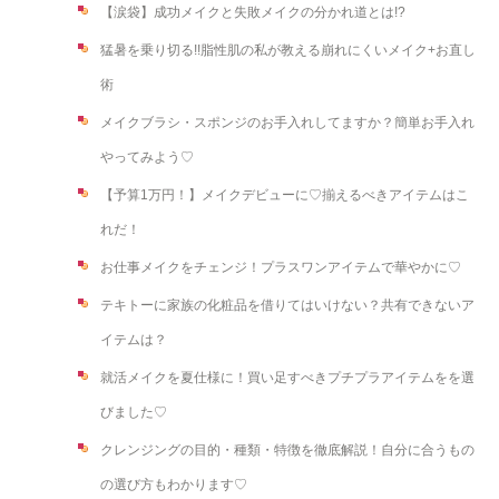
【涙袋】成功メイクと失敗メイクの分かれ道とは!?
猛暑を乗り切る!!脂性肌の私が教える崩れにくいメイク+お直し
術
メイクブラシ・スポンジのお手入れしてますか？簡単お手入れ
やってみよう♡
【予算1万円！】メイクデビューに♡揃えるべきアイテムはこ
れだ！
お仕事メイクをチェンジ！プラスワンアイテムで華やかに♡
テキトーに家族の化粧品を借りてはいけない？共有できないア
イテムは？
就活メイクを夏仕様に！買い足すべきプチプラアイテムをを選
びました♡
クレンジングの目的・種類・特徴を徹底解説！自分に合うもの
の選び方もわかります♡