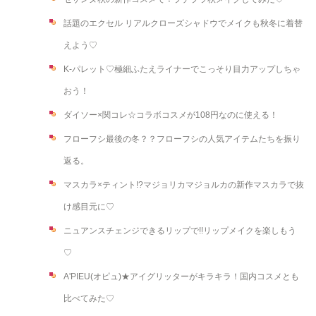
話題のエクセル リアルクローズシャドウでメイクも秋冬に着替
えよう♡
K-パレット♡極細ふたえライナーでこっそり目力アップしちゃ
おう！
ダイソー×関コレ☆コラボコスメが108円なのに使える！
フローフシ最後の冬？？フローフシの人気アイテムたちを振り
返る。
マスカラ×ティント!?マジョリカマジョルカの新作マスカラで抜
け感目元に♡
ニュアンスチェンジできるリップで!!リップメイクを楽しもう
♡
A'PIEU(オピュ)★アイグリッターがキラキラ！国内コスメとも
比べてみた♡