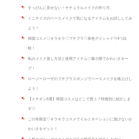
すっぴんに見せない！ナチュラルメイクの作り方。
ミニサイズのベースメイクで気になるアイテムをお試ししてみ
よう！
韓国コスメ♡キラキラ♡プチプラ♡単色アイシャドウ4つ比
較！
私のメイク直し方法と使用アイテム♡最小限でかわいさキー
プ！
ロージーローザのプチプラスポンジでベースメイクを格上げし
よう！
【イチオシ6選】韓国コスメはどこで買う？特徴別に紹介しま
す♡
この冬限定♡キラキラコスメでイルミネーションに負けないか
わいさをゲット！