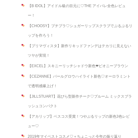
【B IDOL】アイドル級の目元に♡THE アイパレ全色レビュ
ー！
【CHOOSY】プチプラ♡シュガーリップスクラブでぷるぷるリ
ップを作ろう！
【プリマヴィスタ】新作リキッドファンデはテカリに見えない
ツヤが実現！
【EXCEL】スキニーリッチシャドウ新色❤︎ピオニーブラウン
【CEZANNE】パールグロウハイライト新色♡オーロラミント
で透明感爆上げ！
【JILLSTUART】花びら型新作チーク♡ブルーム ミックスブラ
ッシュコンパクト
【アカリップ】ベスコス受賞！つやぷるリップの新色3色レビ
ュー♡
2019年マイベストコスメ♡＋ちょこっと今年の振り返り