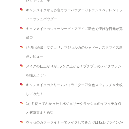
レットヴェール
キャンメイクから多色カラーパウダー♡トランスペアレントフ
ィニッシュパウダー
キャンメイクのジューシーピュアアイズ新色で儚げな目元が完
成♡
品切れ続出！マジョリカマジョルカのシャドーカスタマイズ新
色レビュー
メイクの仕上がりが1ランク上がる！プチプラのメイクブラシ
を揃えよう♡
キャンメイクのクリームハイライター♡全色スウォッチ＆比較
してみた！
1か月使ってわかった！水ジェリークラッシュのイマイチな点
と解決策まとめ♡
ヴィセのカラーライナーでメイクしてみた♡はね上げラインが