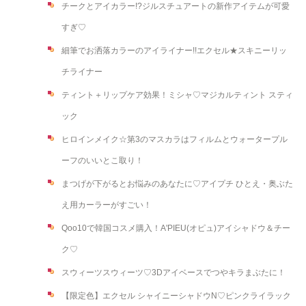
チークとアイカラー!?ジルスチュアートの新作アイテムが可愛
すぎ♡
細筆でお洒落カラーのアイライナー!!エクセル★スキニーリッ
チライナー
ティント＋リップケア効果！ミシャ♡マジカルティント スティ
ック
ヒロインメイク☆第3のマスカラはフィルムとウォータープル
ーフのいいとこ取り！
まつげが下がるとお悩みのあなたに♡アイプチ ひとえ・奥ぶた
え用カーラーがすごい！
Qoo10で韓国コスメ購入！A'PIEU(オピュ)アイシャドウ＆チー
ク♡
スウィーツスウィーツ♡3Dアイベースでつやキラまぶたに！
【限定色】エクセル シャイニーシャドウN♡ピンクライラック