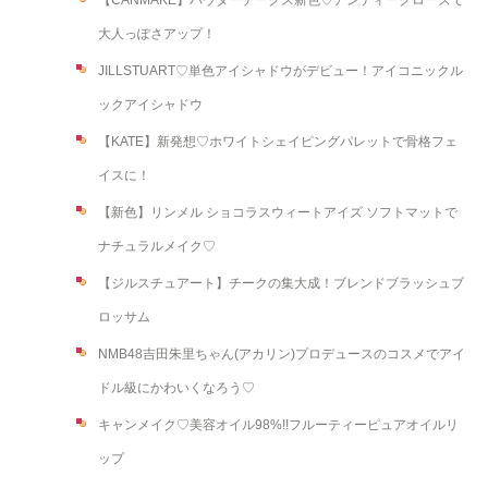
大人っぽさアップ！
JILLSTUART♡単色アイシャドウがデビュー！アイコニックル
ックアイシャドウ
【KATE】新発想♡ホワイトシェイピングパレットで骨格フェ
イスに！
【新色】リンメル ショコラスウィートアイズ ソフトマットで
ナチュラルメイク♡
【ジルスチュアート】チークの集大成！ブレンドブラッシュブ
ロッサム
NMB48吉田朱里ちゃん(アカリン)プロデュースのコスメでアイ
ドル級にかわいくなろう♡
キャンメイク♡美容オイル98%!!フルーティーピュアオイルリ
ップ