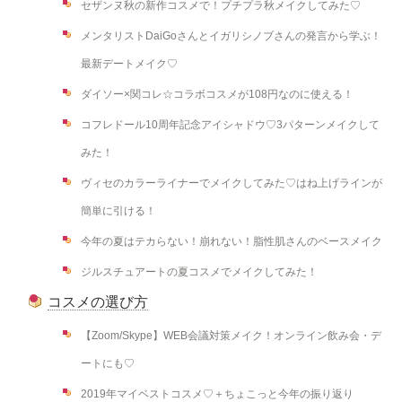
セザンヌ秋の新作コスメで！プチプラ秋メイクしてみた♡
メンタリストDaiGoさんとイガリシノブさんの発言から学ぶ！
最新デートメイク♡
ダイソー×関コレ☆コラボコスメが108円なのに使える！
コフレドール10周年記念アイシャドウ♡3パターンメイクして
みた！
ヴィセのカラーライナーでメイクしてみた♡はね上げラインが
簡単に引ける！
今年の夏はテカらない！崩れない！脂性肌さんのベースメイク
ジルスチュアートの夏コスメでメイクしてみた！
コスメの選び方
【Zoom/Skype】WEB会議対策メイク！オンライン飲み会・デ
ートにも♡
2019年マイベストコスメ♡＋ちょこっと今年の振り返り