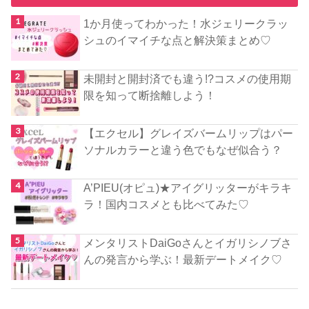
1か月使ってわかった！水ジェリークラッ
シュのイマイチな点と解決策まとめ♡
未開封と開封済でも違う!?コスメの使用期
限を知って断捨離しよう！
【エクセル】グレイズバームリップはパー
ソナルカラーと違う色でもなぜ似合う？
A’PIEU(オピュ)★アイグリッターがキラキ
ラ！国内コスメとも比べてみた♡
メンタリストDaiGoさんとイガリシノブさ
んの発言から学ぶ！最新デートメイク♡