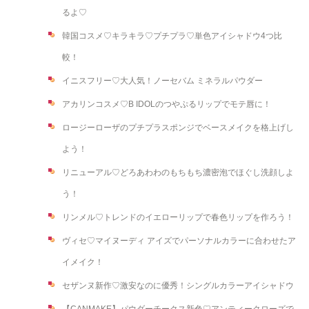
るよ♡
韓国コスメ♡キラキラ♡プチプラ♡単色アイシャドウ4つ比
較！
イニスフリー♡大人気！ノーセバム ミネラルパウダー
アカリンコスメ♡B IDOLのつやぷるリップでモテ唇に！
ロージーローザのプチプラスポンジでベースメイクを格上げし
よう！
リニューアル♡どろあわわのもちもち濃密泡でほぐし洗顔しよ
う！
リンメル♡トレンドのイエローリップで春色リップを作ろう！
ヴィセ♡マイヌーディ アイズでパーソナルカラーに合わせたア
イメイク！
セザンヌ新作♡激安なのに優秀！シングルカラーアイシャドウ
【CANMAKE】パウダーチークス新色♡アンティークローズで