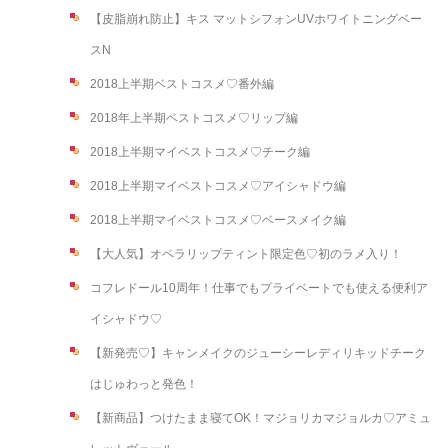
【皮脂崩れ防止】キス マットシフォンUVホワイトニングベー
スN
2018上半期ベストコスメ♡番外編
2018年上半期ベストコスメ♡リップ編
2018上半期マイベストコスメ♡チーク編
2018上半期マイベストコスメ♡アイシャドウ編
2018上半期マイベストコスメ♡ベースメイク編
【大人気】オペラリップティント限定色♡初のラメ入り！
コフレドール10周年！仕事でもプライベートでも使える便利ア
イシャドウ♡
【新発売♡】キャンメイクのジューシーレディリキッドチーク
はじゅわっと発色！
【新商品】つけたまま寝てOK！マジョリカマジョルカ♡アミュ