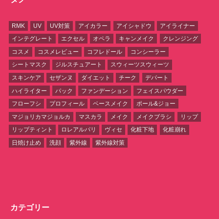
RMK
UV
UV対策
アイカラー
アイシャドウ
アイライナー
インテグレート
エクセル
オペラ
キャンメイク
クレンジング
コスメ
コスメレビュー
コフレドール
コンシーラー
シートマスク
ジルスチュアート
スウィーツスウィーツ
スキンケア
セザンヌ
ダイエット
チーク
デパート
ハイライター
パック
ファンデーション
フェイスパウダー
フローフシ
プロフィール
ベースメイク
ポール&ジョー
マジョリカマジョルカ
マスカラ
メイク
メイクブラシ
リップ
リップティント
ロレアルパリ
ヴィセ
化粧下地
化粧崩れ
日焼け止め
洗顔
紫外線
紫外線対策
カテゴリー