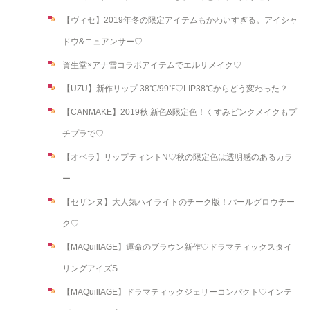
【ヴィセ】2019年冬の限定アイテムもかわいすぎる。アイシャ
ドウ&ニュアンサー♡
資生堂×アナ雪コラボアイテムでエルサメイク♡
【UZU】新作リップ 38℃/99℉♡LIP38℃からどう変わった？
【CANMAKE】2019秋 新色&限定色！くすみピンクメイクもプ
チプラで♡
【オペラ】リップティントN♡秋の限定色は透明感のあるカラ
ー
【セザンヌ】大人気ハイライトのチーク版！パールグロウチー
ク♡
【MAQuillAGE】運命のブラウン新作♡ドラマティックスタイ
リングアイズS
【MAQuillAGE】ドラマティックジェリーコンパクト♡インテ