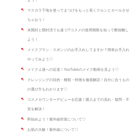
マスカラ下地を使ってまつげをもっと長くクルンとカールさせ
ちゃおう！
未開封と開封済でも違う!?コスメの使用期限を知って断捨離し
よう！
メイクブラシ・スポンジのお手入れしてますか？簡単お手入れ
やってみよう♡
メイク上達への近道！YouTubeのメイク動画を見よう♡
クレンジングの目的・種類・特徴を徹底解説！自分に合うもの
の選び方もわかります♡
コスメカウンターデビューを応援！購入までの流れ・疑問・不
安を解決！
即始めよう！紫外線対策について♡
お肌の大敵！紫外線について♡