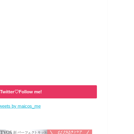
Twitter♡Follow me!
weets by maicos_me