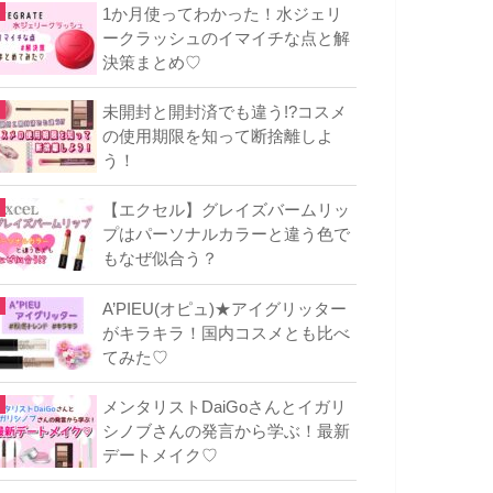
1か月使ってわかった！水ジェリ
ークラッシュのイマイチな点と解
決策まとめ♡
未開封と開封済でも違う!?コスメ
の使用期限を知って断捨離しよ
う！
【エクセル】グレイズバームリッ
プはパーソナルカラーと違う色で
もなぜ似合う？
A’PIEU(オピュ)★アイグリッター
がキラキラ！国内コスメとも比べ
てみた♡
メンタリストDaiGoさんとイガリ
シノブさんの発言から学ぶ！最新
デートメイク♡