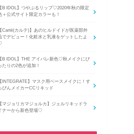
【B IDOL】つやぷるリップ♡2020年秋の限定
色＋公式サイト限定カラーも！
【Carté(カルテ)】あのヒルドイドが医薬部外
品でデビュー！化粧水と乳液をゲットしたよ
♡
【B IDOL】THE アイパレ新色♡秋メイクにぴ
ったりの2色が追加！
【INTEGRATE】マスク用ベースメイクに！す
っぴんメイカーCCリキッド
【マジョリカマジョルカ】ジェルリキッドラ
イナーから新色登場♡