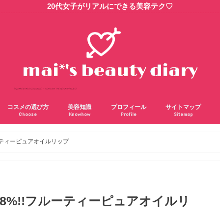
20代女子がリアルにできる美容テク♡
コスメの選び方
美容知識
プロフィール
サイトマップ
Choose
Knowhow
Profile
Sitemap
ーティーピュアオイルリップ
8%!!フルーティーピュアオイルリ