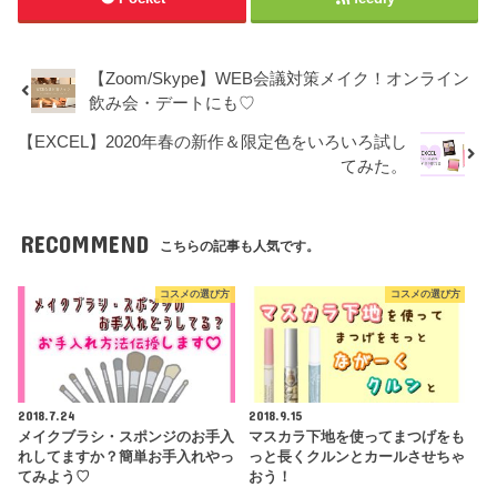
【Zoom/Skype】WEB会議対策メイク！オンライン
飲み会・デートにも♡
【EXCEL】2020年春の新作＆限定色をいろいろ試し
てみた。
RECOMMEND
こちらの記事も人気です。
コスメの選び方
コスメの選び方
2018.7.24
2018.9.15
メイクブラシ・スポンジのお手入
マスカラ下地を使ってまつげをも
れしてますか？簡単お手入れやっ
っと長くクルンとカールさせちゃ
てみよう♡
おう！