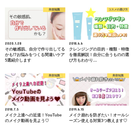
美容知識
コスメの選び方
2020.1.28
2018.6.6
その敏感肌、自分で作り出してる
クレンジングの目的・種類・特徴
かも!?お悩みをつくる間違いケア
を徹底解説！自分に合うものの選
5選紹介します
び方もわかり…
美容知識
美容知識
2018.7.5
2019.6.15
メイク上達への近道！YouTube
メイク崩れを防ぎたい！オールシ
のメイク動画を見よう♡
ーズン使える対策3つ教えます♡