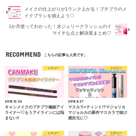
メイクの仕上がりが1ランク上がる！プチプラのメ
イクブラシを揃えよう♡
1か月使ってわかった！水ジェリークラッシュのイ
マイチな点と解決策まとめ♡
RECOMMEND
こちらの記事も人気です。
レビュー
レビュー
2018.12.26
2018.8.27
キャンメイクのプチプラ極細アイ
マスカラ×ティント!?マジョリカ
ライナー♡もうアイラインには悩
マジョルカの新作マスカラで抜け
まない!!
感目元に♡
レビュー
レビュー