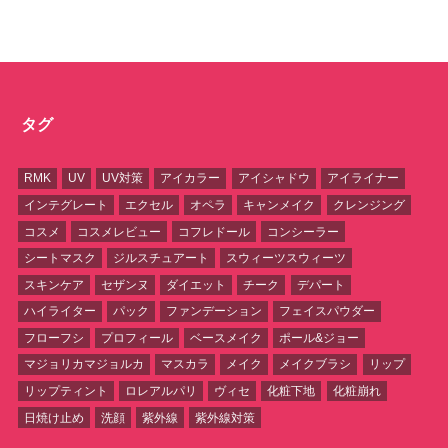
タグ
RMK
UV
UV対策
アイカラー
アイシャドウ
アイライナー
インテグレート
エクセル
オペラ
キャンメイク
クレンジング
コスメ
コスメレビュー
コフレドール
コンシーラー
シートマスク
ジルスチュアート
スウィーツスウィーツ
スキンケア
セザンヌ
ダイエット
チーク
デパート
ハイライター
パック
ファンデーション
フェイスパウダー
フローフシ
プロフィール
ベースメイク
ポール&ジョー
マジョリカマジョルカ
マスカラ
メイク
メイクブラシ
リップ
リップティント
ロレアルパリ
ヴィセ
化粧下地
化粧崩れ
日焼け止め
洗顔
紫外線
紫外線対策