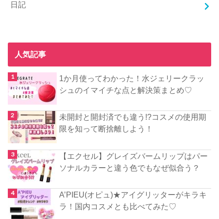
日記
人気記事
1か月使ってわかった！水ジェリークラッ
シュのイマイチな点と解決策まとめ♡
未開封と開封済でも違う!?コスメの使用期
限を知って断捨離しよう！
【エクセル】グレイズバームリップはパー
ソナルカラーと違う色でもなぜ似合う？
A’PIEU(オピュ)★アイグリッターがキラキ
ラ！国内コスメとも比べてみた♡