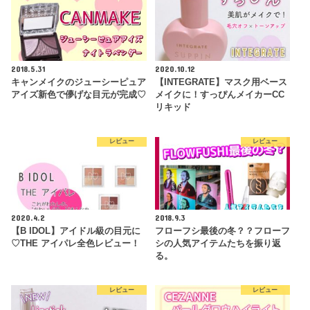
2018.5.31
2020.10.12
キャンメイクのジューシーピュア
【INTEGRATE】マスク用ベース
アイズ新色で儚げな目元が完成♡
メイクに！すっぴんメイカーCC
リキッド
レビュー
レビュー
2020.4.2
2018.9.3
【B IDOL】アイドル級の目元に
フローフシ最後の冬？？フローフ
♡THE アイパレ全色レビュー！
シの人気アイテムたちを振り返
る。
レビュー
レビュー