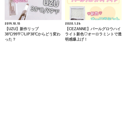
2019.10.15
2020.1.26
【UZU】新作リップ
【CEZANNE】パールグロウハイ
38℃/99℉♡LIP38℃からどう変わ
ライト新色♡オーロラミントで透
った？
明感爆上げ！