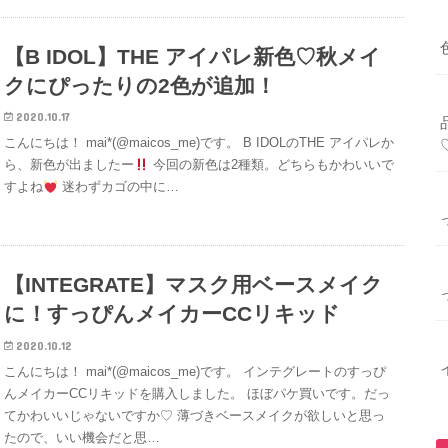
【B IDOL】THE アイパレ新色♡秋メイ
クにぴったりの2色が追加！
2020.10.17
こんにちは！ mai*(@maicos_me)です。 B IDOLのTHE アイパレか
ら、新色が出ましたー
今回の新色は2種類。どちらもかわいいで
すよね
迷わずカゴの中に…
【INTEGRATE】マスク用ベースメイク
に！すっぴんメイカーCCリキッド
2020.10.12
こんにちは！ mai*(@maicos_me)です。 インテグレートのすっぴ
んメイカーCCリキッドを購入しました。 ほぼパケ買いです。だっ
てかわいいじゃないですか♡ 薄づきベースメイクが欲しいと思っ
たので、いい機会だと思…