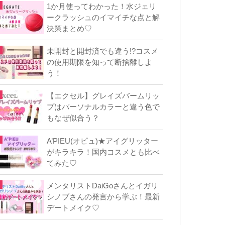
1か月使ってわかった！水ジェリ
ークラッシュのイマイチな点と解
決策まとめ♡
未開封と開封済でも違う!?コスメ
の使用期限を知って断捨離しよ
う！
【エクセル】グレイズバームリッ
プはパーソナルカラーと違う色で
もなぜ似合う？
A’PIEU(オピュ)★アイグリッター
がキラキラ！国内コスメとも比べ
てみた♡
メンタリストDaiGoさんとイガリ
シノブさんの発言から学ぶ！最新
デートメイク♡