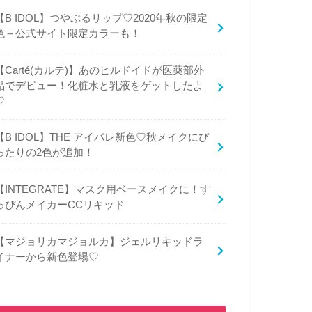
【B IDOL】つやぷるリップ♡2020年秋の限定
色＋公式サイト限定カラーも！
【Carté(カルテ)】あのヒルドイドが医薬部外
品でデビュー！化粧水と乳液をゲットしたよ
♡
【B IDOL】THE アイパレ新色♡秋メイクにぴ
ったりの2色が追加！
【INTEGRATE】マスク用ベースメイクに！す
っぴんメイカーCCリキッド
【マジョリカマジョルカ】ジェルリキッドラ
イナーから新色登場♡