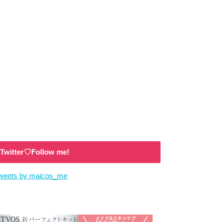
Twitter♡Follow me!
weets by maicos_me