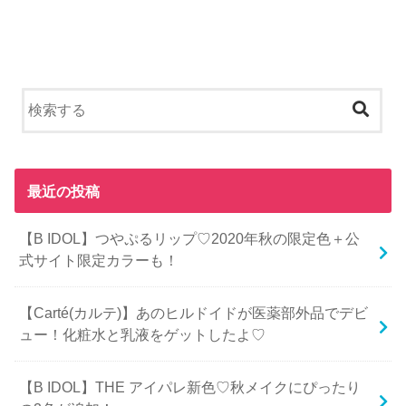
最近の投稿
【B IDOL】つやぷるリップ♡2020年秋の限定色＋公
式サイト限定カラーも！
【Carté(カルテ)】あのヒルドイドが医薬部外品でデビ
ュー！化粧水と乳液をゲットしたよ♡
【B IDOL】THE アイパレ新色♡秋メイクにぴったり