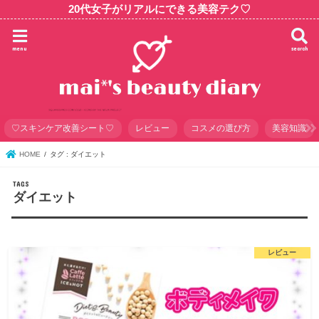
20代女子がリアルにできる美容テク♡
menu
search
♡スキンケア改善シート♡
レビュー
コスメの選び方
美容知識
HOME
タグ : ダイエット
ダイエット
レビュー