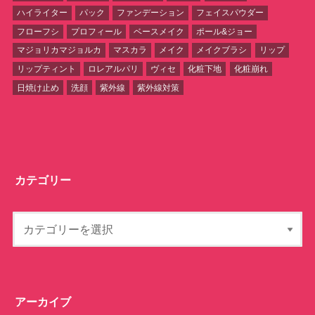
ハイライター
パック
ファンデーション
フェイスパウダー
フローフシ
プロフィール
ベースメイク
ポール&ジョー
マジョリカマジョルカ
マスカラ
メイク
メイクブラシ
リップ
リップティント
ロレアルパリ
ヴィセ
化粧下地
化粧崩れ
日焼け止め
洗顔
紫外線
紫外線対策
カテゴリー
アーカイブ