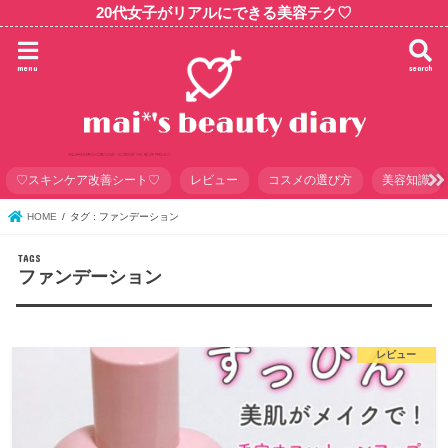
20代女子がリアルにできる美容テク♡
menu
search
♡スキンケア改善シート♡
レビュー
コスメの選び方
美容知識
HOME
タグ : ファンデーション
ファンデーション
レビュー