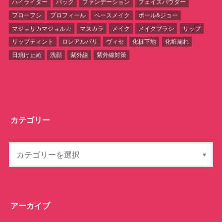
ハイライター
パック
ファンデーション
フェイスパウダー
フローフシ
プロフィール
ベースメイク
ポール&ジョー
マジョリカマジョルカ
マスカラ
メイク
メイクブラシ
リップ
リップティント
ロレアルパリ
ヴィセ
化粧下地
化粧崩れ
日焼け止め
洗顔
紫外線
紫外線対策
カテゴリー
アーカイブ