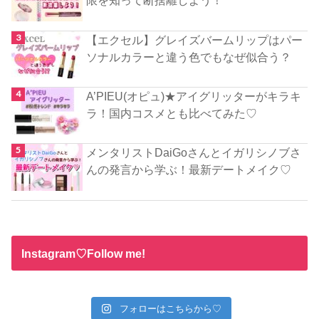
限を知って断捨離しよう！
【エクセル】グレイズバームリップはパー
ソナルカラーと違う色でもなぜ似合う？
A’PIEU(オピュ)★アイグリッターがキラキ
ラ！国内コスメとも比べてみた♡
メンタリストDaiGoさんとイガリシノブさ
んの発言から学ぶ！最新デートメイク♡
Instagram♡Follow me!
フォローはこちらから♡