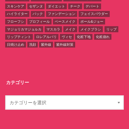
スキンケア
セザンヌ
ダイエット
チーク
デパート
ハイライター
パック
ファンデーション
フェイスパウダー
フローフシ
プロフィール
ベースメイク
ポール&ジョー
マジョリカマジョルカ
マスカラ
メイク
メイクブラシ
リップ
リップティント
ロレアルパリ
ヴィセ
化粧下地
化粧崩れ
日焼け止め
洗顔
紫外線
紫外線対策
カテゴリー