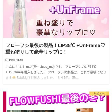
フローフシ最後の製品！LIP38℃ +UnFrame♡
重ね塗りして豪華リップに！
2018.11.10
こんにちは！ mai*(@maicos_me)です。 フローフシのLIP38℃
+UnFrameを購入しました！ フローフシの製品は、これで最後になり
ます
私はLightを購入しました。 もう1色、Sh…
レビュー