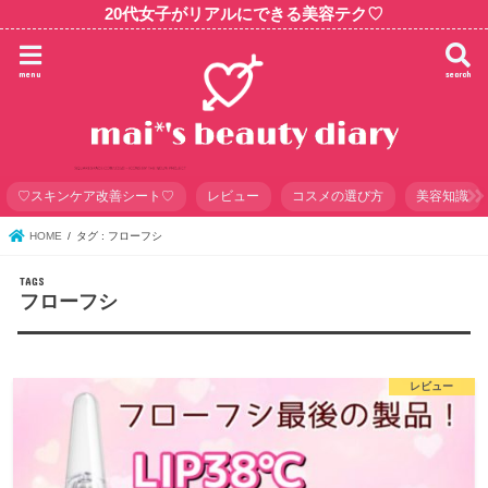
20代女子がリアルにできる美容テク♡
menu
search
♡スキンケア改善シート♡
レビュー
コスメの選び方
美容知識
HOME
タグ : フローフシ
フローフシ
レビュー