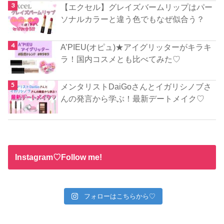
【エクセル】グレイズバームリップはパー
ソナルカラーと違う色でもなぜ似合う？
A’PIEU(オピュ)★アイグリッターがキラキ
ラ！国内コスメとも比べてみた♡
メンタリストDaiGoさんとイガリシノブさ
んの発言から学ぶ！最新デートメイク♡
Instagram♡Follow me!
フォローはこちらから♡