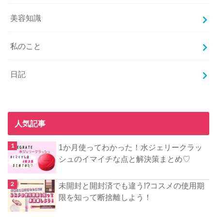
美容知識
私のこと
日記
人気記事
1か月使ってわかった！水ジェリークラッ
シュのイマイチな点と解決策まとめ♡
未開封と開封済でも違う!?コスメの使用期
限を知って断捨離しよう！