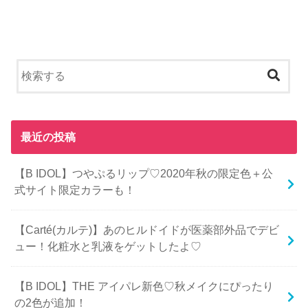
最近の投稿
【B IDOL】つやぷるリップ♡2020年秋の限定色＋公
式サイト限定カラーも！
【Carté(カルテ)】あのヒルドイドが医薬部外品でデビ
ュー！化粧水と乳液をゲットしたよ♡
【B IDOL】THE アイパレ新色♡秋メイクにぴったり
の2色が追加！