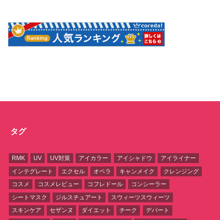
タグ
RMK
UV
UV対策
アイカラー
アイシャドウ
アイライナー
インテグレート
エクセル
オペラ
キャンメイク
クレンジング
コスメ
コスメレビュー
コフレドール
コンシーラー
シートマスク
ジルスチュアート
スウィーツスウィーツ
スキンケア
セザンヌ
ダイエット
チーク
デパート