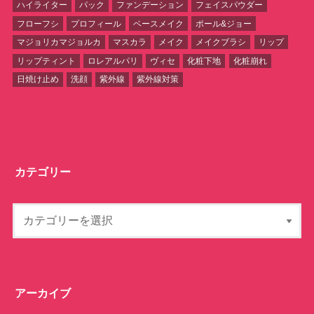
ハイライター
パック
ファンデーション
フェイスパウダー
フローフシ
プロフィール
ベースメイク
ポール&ジョー
マジョリカマジョルカ
マスカラ
メイク
メイクブラシ
リップ
リップティント
ロレアルパリ
ヴィセ
化粧下地
化粧崩れ
日焼け止め
洗顔
紫外線
紫外線対策
カテゴリー
アーカイブ