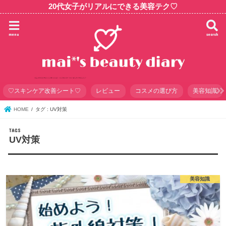
20代女子がリアルにできる美容テク♡
menu
search
♡スキンケア改善シート♡
レビュー
コスメの選び方
美容知識
HOME
タグ : UV対策
UV対策
美容知識